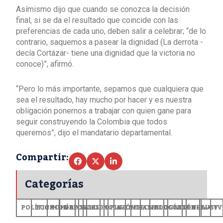
Asímismo dijo que cuando se conozca la decisión
final, si se da el resultado que coincide con las
preferencias de cada uno, deben salir a celebrar; “de lo
contrario, saquemos a pasear la dignidad (La derrota -
decía Cortázar- tiene una dignidad que la victoria no
conoce)”, afirmó.
“Pero lo más importante, sepamos que cualquiera que
sea el resultado, hay mucho por hacer y es nuestra
obligación ponernos a trabajar con quien gane para
seguir construyendo la Colombia que todos
queremos”, dijo el mandatario departamental.
Compartir:
Categorías
POLÍTICA
ECONOMÍA
MUNDO
DEPORTES
SALUD
CIENCIA
OPINIÓN
GENERALES
TECNOLOGÍA
EDUCACIÓN
CULTURA
EXCLUSI
+CV