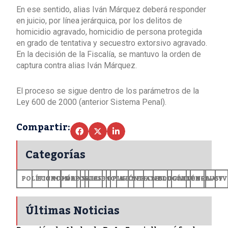
En ese sentido, alias Iván Márquez deberá responder
en juicio, por línea jerárquica, por los delitos de
homicidio agravado, homicidio de persona protegida
en grado de tentativa y secuestro extorsivo agravado.
En la decisión de la Fiscalía, se mantuvo la orden de
captura contra alias Iván Márquez.
El proceso se sigue dentro de los parámetros de la
Ley 600 de 2000 (anterior Sistema Penal).
Compartir:
Categorías
POLÍTICA
ECONOMÍA
MUNDO
DEPORTES
SALUD
CIENCIA
OPINIÓN
GENERALES
TECNOLOGÍA
EDUCACIÓN
CULTURA
EXCLUSI
+CV
Últimas Noticias