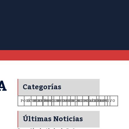
A
Categorías
POLÍTICA
ECONOMÍA
MUNDO
DEPORTES
SALUD
CIENCIA
OPINIÓN
GENERALES
TECNOLOGÍA
EDUCACIÓN
CULTURA
EXCLUSIVO
+CV
Últimas Noticias