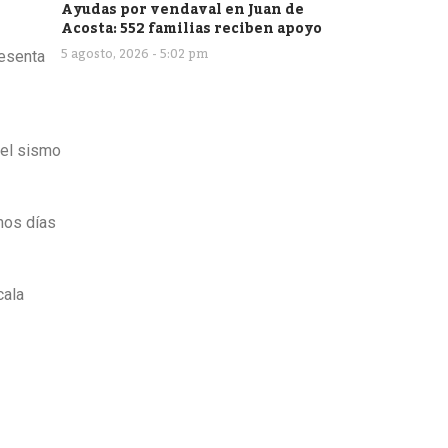
Ayudas por vendaval en Juan de
Acosta: 552 familias reciben apoyo
5 agosto, 2026 - 5:02 pm
resenta
 el sismo
imos días
cala