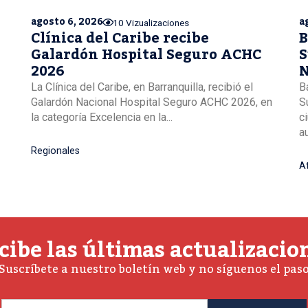
agosto 6, 2026
a
10 Vizualizaciones
Clínica del Caribe recibe
B
Galardón Hospital Seguro ACHC
S
2026
N
La Clínica del Caribe, en Barranquilla, recibió el
B
Galardón Nacional Hospital Seguro ACHC 2026, en
S
la categoría Excelencia en la...
c
a
Regionales
A
cibe las últimas actualizacio
Suscríbete a nuestro boletín web y no síguenos el pas