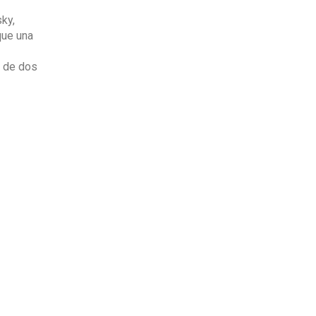
sky,
que una
s de dos