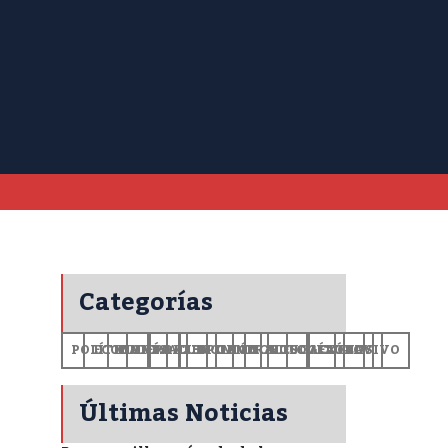
Categorías
POLÍTICA
ECONOMÍA
MUNDO
DEPORTES
SALUD
CIENCIA
OPINIÓN
GENERALES
TECNOLOGÍA
EDUCACIÓN
CULTURA
EXCLUSIVO
+CV
Últimas Noticias