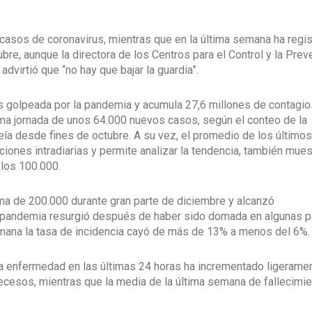
asos de coronavirus, mientras que en la última semana ha regis
bre, aunque la directora de los Centros para el Control y la Prev
dvirtió que “no hay que bajar la guardia”.
s golpeada por la pandemia y acumula 27,6 millones de contagio
tima jornada de unos 64.000 nuevos casos, según el conteo de la
eía desde fines de octubre. A su vez, el promedio de los últimos
ciones intradiarias y permite analizar la tendencia, también mues
 los 100.000.
a de 200.000 durante gran parte de diciembre y alcanzó
 pandemia resurgió después de haber sido domada en algunas p
emana la tasa de incidencia cayó de más de 13% a menos del 6%.
a enfermedad en las últimas 24 horas ha incrementado ligeramen
ecesos, mientras que la media de la última semana de fallecimi