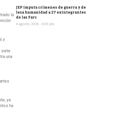
JEP imputa crímenes de guerra y de
lesa humanidad a 27 exintegrantes
trado la
de las Farc
ención
4 agosto, 2026 - 4:05 pm
s y
 siete
tra una
artes
te, ya
entos ha