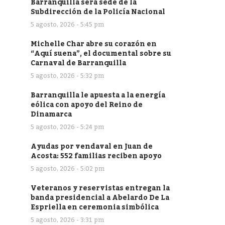
Barranquilla será sede de la
Subdirección de la Policía Nacional
5 agosto, 2026 - 5:45 pm
Michelle Char abre su corazón en
“Aquí suena”, el documental sobre su
Carnaval de Barranquilla
5 agosto, 2026 - 5:32 pm
Barranquilla le apuesta a la energía
eólica con apoyo del Reino de
Dinamarca
5 agosto, 2026 - 5:24 pm
Ayudas por vendaval en Juan de
Acosta: 552 familias reciben apoyo
5 agosto, 2026 - 5:02 pm
Veteranos y reservistas entregan la
banda presidencial a Abelardo De La
Espriella en ceremonia simbólica
5 agosto, 2026 - 3:31 pm