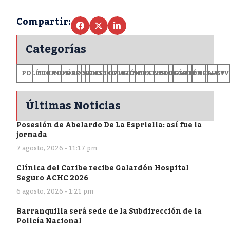
Compartir:
Categorías
POLÍTICA
ECONOMÍA
MUNDO
DEPORTES
SALUD
CIENCIA
OPINIÓN
GENERALES
TECNOLOGÍA
EDUCACIÓN
CULTURA
EXCLUSI
+CV
Últimas Noticias
Posesión de Abelardo De La Espriella: así fue la
jornada
7 agosto, 2026 - 11:17 pm
Clínica del Caribe recibe Galardón Hospital
Seguro ACHC 2026
6 agosto, 2026 - 1:21 pm
Barranquilla será sede de la Subdirección de la
Policía Nacional