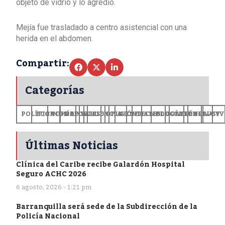
objeto de vidrio y lo agredió.
Mejía fue trasladado a centro asistencial con una
herida en el abdomen.
Compartir:
Categorías
POLÍTICA
ECONOMÍA
MUNDO
DEPORTES
SALUD
CIENCIA
OPINIÓN
GENERALES
TECNOLOGÍA
EDUCACIÓN
CULTURA
EXCLUSI
+CV
Últimas Noticias
Clínica del Caribe recibe Galardón Hospital
Seguro ACHC 2026
6 agosto, 2026 - 1:21 pm
Barranquilla será sede de la Subdirección de la
Policía Nacional