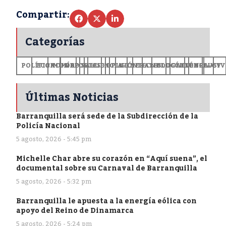
Compartir:
Categorías
POLÍTICA
ECONOMÍA
MUNDO
DEPORTES
SALUD
CIENCIA
OPINIÓN
GENERALES
TECNOLOGÍA
EDUCACIÓN
CULTURA
EXCLUSI
+CV
Últimas Noticias
Barranquilla será sede de la Subdirección de la
Policía Nacional
5 agosto, 2026 - 5:45 pm
Michelle Char abre su corazón en “Aquí suena”, el
documental sobre su Carnaval de Barranquilla
5 agosto, 2026 - 5:32 pm
Barranquilla le apuesta a la energía eólica con
apoyo del Reino de Dinamarca
5 agosto, 2026 - 5:24 pm