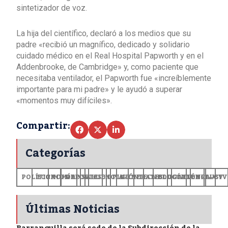
sintetizador de voz.
La hija del científico, declaró a los medios que su
padre «recibió un magnífico, dedicado y solidario
cuidado médico en el Real Hospital Papworth y en el
Addenbrooke, de Cambridge» y, como paciente que
necesitaba ventilador, el Papworth fue «increíblemente
importante para mi padre» y le ayudó a superar
«momentos muy difíciles».
Compartir:
Categorías
POLÍTICA
ECONOMÍA
MUNDO
DEPORTES
SALUD
CIENCIA
OPINIÓN
GENERALES
TECNOLOGÍA
EDUCACIÓN
CULTURA
EXCLUSI
+CV
Últimas Noticias