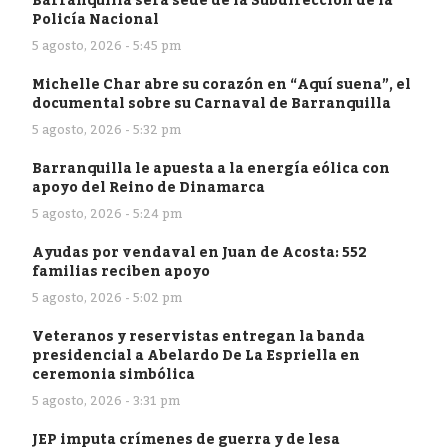
Barranquilla será sede de la Subdirección de la
Policía Nacional
5 agosto, 2026 - 5:45 pm
Michelle Char abre su corazón en “Aquí suena”, el
documental sobre su Carnaval de Barranquilla
5 agosto, 2026 - 5:32 pm
Barranquilla le apuesta a la energía eólica con
apoyo del Reino de Dinamarca
5 agosto, 2026 - 5:24 pm
Ayudas por vendaval en Juan de Acosta: 552
familias reciben apoyo
5 agosto, 2026 - 5:02 pm
Veteranos y reservistas entregan la banda
presidencial a Abelardo De La Espriella en
ceremonia simbólica
5 agosto, 2026 - 3:31 pm
JEP imputa crímenes de guerra y de lesa