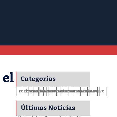
 el
Categorías
POLÍTICA
ECONOMÍA
MUNDO
DEPORTES
SALUD
CIENCIA
OPINIÓN
GENERALES
TECNOLOGÍA
EDUCACIÓN
CULTURA
EXCLUSIVO
+CV
Últimas Noticias