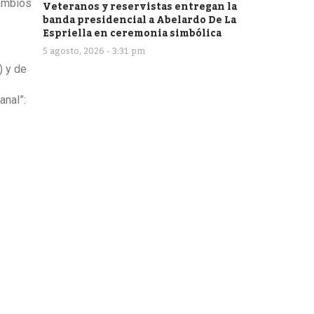
cambios
Veteranos y reservistas entregan la
banda presidencial a Abelardo De La
Espriella en ceremonia simbólica
5 agosto, 2026 - 3:31 pm
) y de
anal”: