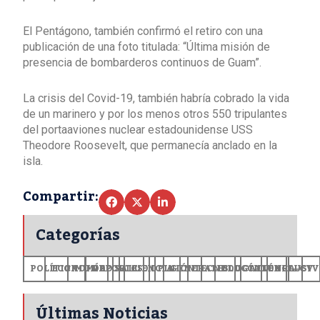
El Pentágono, también confirmó el retiro con una
publicación de una foto titulada: “Última misión de
presencia de bombarderos continuos de Guam”.
La crisis del Covid-19, también habría cobrado la vida
de un marinero y por los menos otros 550 tripulantes
del portaaviones nuclear estadounidense USS
Theodore Roosevelt, que permanecía anclado en la
isla.
Compartir:
Categorías
POLÍTICA
ECONOMÍA
MUNDO
DEPORTES
SALUD
CIENCIA
OPINIÓN
GENERALES
TECNOLOGÍA
EDUCACIÓN
CULTURA
EXCLUSI
+CV
Últimas Noticias