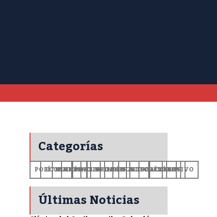
Categorías
POLÍTICA
ECONOMÍA
MUNDO
DEPORTES
SALUD
CIENCIA
OPINIÓN
GENERALES
TECNOLOGÍA
EDUCACIÓN
CULTURA
EXCLUSIVO
+CV
Últimas Noticias