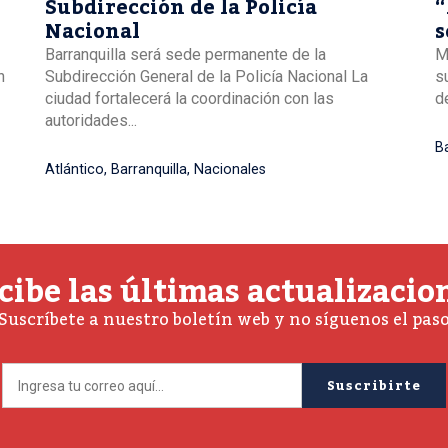
Subdirección de la Policía
“
Nacional
s
B
Barranquilla será sede permanente de la
M
n
Subdirección General de la Policía Nacional La
s
ciudad fortalecerá la coordinación con las
de
autoridades...
Ba
Atlántico
,
Barranquilla
,
Nacionales
cibe las últimas actualizacio
Suscríbete a nuestro boletín web y no síguenos el pas