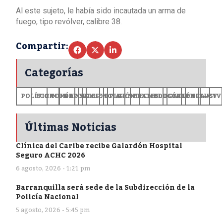
Al este sujeto, le había sido incautada un arma de
fuego, tipo revólver, calibre 38.
Compartir:
Categorías
POLÍTICA
ECONOMÍA
MUNDO
DEPORTES
SALUD
CIENCIA
OPINIÓN
GENERALES
TECNOLOGÍA
EDUCACIÓN
CULTURA
EXCLUSI
+CV
Últimas Noticias
Clínica del Caribe recibe Galardón Hospital
Seguro ACHC 2026
6 agosto, 2026 - 1:21 pm
Barranquilla será sede de la Subdirección de la
Policía Nacional
5 agosto, 2026 - 5:45 pm