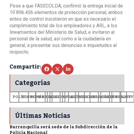
Pese a que FASECOLDA, confirmó la entrega inicial de
19 ́896.456 elementos de protección personal, ambos
entes de control insistieron en que es necesario el
cumplimiento total de los empleadores y ARL, a los
lineamientos del Ministerio de Salud, e invitaron al
personal de la salud, así como a la ciudadanía en
general, a presentar sus denuncias e inquietudes al
respecto.
Compartir:
Categorías
POLÍTICA
ECONOMÍA
MUNDO
DEPORTES
SALUD
CIENCIA
OPINIÓN
GENERALES
TECNOLOGÍA
EDUCACIÓN
CULTURA
EXCLUSI
+CV
Últimas Noticias
Barranquilla será sede de la Subdirección de la
Policía Nacional