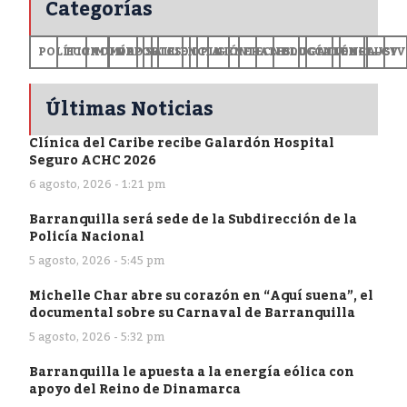
Categorías
POLÍTICA
ECONOMÍA
MUNDO
DEPORTES
SALUD
CIENCIA
OPINIÓN
GENERALES
TECNOLOGÍA
EDUCACIÓN
CULTURA
EXCLUSI
+CV
Últimas Noticias
Clínica del Caribe recibe Galardón Hospital
Seguro ACHC 2026
6 agosto, 2026 - 1:21 pm
Barranquilla será sede de la Subdirección de la
Policía Nacional
5 agosto, 2026 - 5:45 pm
Michelle Char abre su corazón en “Aquí suena”, el
documental sobre su Carnaval de Barranquilla
5 agosto, 2026 - 5:32 pm
Barranquilla le apuesta a la energía eólica con
apoyo del Reino de Dinamarca