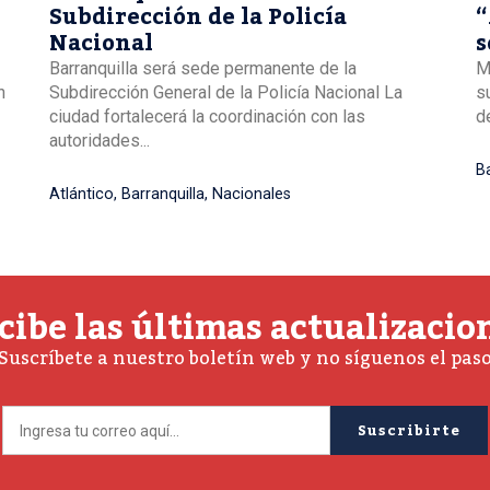
Subdirección de la Policía
“
Nacional
s
B
Barranquilla será sede permanente de la
M
n
Subdirección General de la Policía Nacional La
s
ciudad fortalecerá la coordinación con las
de
autoridades...
Ba
Atlántico
,
Barranquilla
,
Nacionales
cibe las últimas actualizacio
Suscríbete a nuestro boletín web y no síguenos el pas