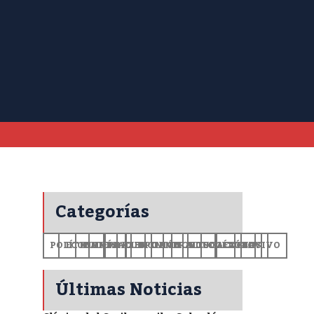
Categorías
POLÍTICA
ECONOMÍA
MUNDO
DEPORTES
SALUD
CIENCIA
OPINIÓN
GENERALES
TECNOLOGÍA
EDUCACIÓN
CULTURA
EXCLUSIVO
+CV
Últimas Noticias