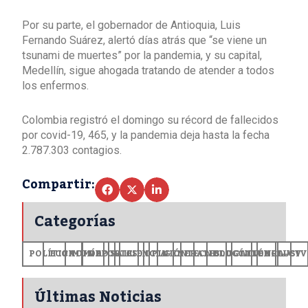
Por su parte, el gobernador de Antioquia, Luis
Fernando Suárez, alertó días atrás que “se viene un
tsunami de muertes” por la pandemia, y su capital,
Medellín, sigue ahogada tratando de atender a todos
los enfermos.
Colombia registró el domingo su récord de fallecidos
por covid-19, 465, y la pandemia deja hasta la fecha
2.787.303 contagios.
Compartir:
Categorías
POLÍTICA
ECONOMÍA
MUNDO
DEPORTES
SALUD
CIENCIA
OPINIÓN
GENERALES
TECNOLOGÍA
EDUCACIÓN
CULTURA
EXCLUSI
+CV
Últimas Noticias