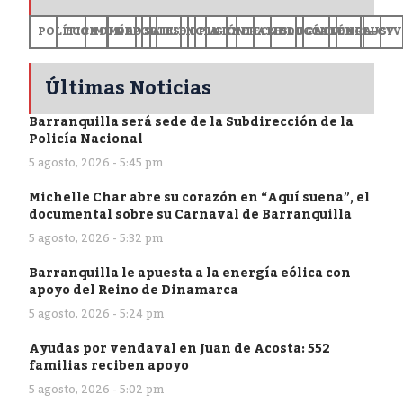
POLÍTICA
ECONOMÍA
MUNDO
DEPORTES
SALUD
CIENCIA
OPINIÓN
GENERALES
TECNOLOGÍA
EDUCACIÓN
CULTURA
EXCLUSI
+CV
Últimas Noticias
Barranquilla será sede de la Subdirección de la
Policía Nacional
5 agosto, 2026 - 5:45 pm
Michelle Char abre su corazón en “Aquí suena”, el
documental sobre su Carnaval de Barranquilla
5 agosto, 2026 - 5:32 pm
Barranquilla le apuesta a la energía eólica con
apoyo del Reino de Dinamarca
5 agosto, 2026 - 5:24 pm
Ayudas por vendaval en Juan de Acosta: 552
familias reciben apoyo
5 agosto, 2026 - 5:02 pm