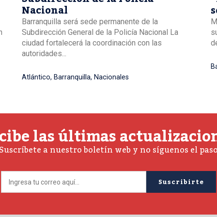
Nacional
s
B
Barranquilla será sede permanente de la
M
n
Subdirección General de la Policía Nacional La
s
ciudad fortalecerá la coordinación con las
de
autoridades...
Ba
Atlántico
,
Barranquilla
,
Nacionales
cibe las últimas actualizacio
Suscríbete a nuestro boletín web y no síguenos el pas