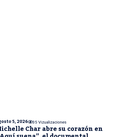
gosto 5, 2026
35 Vizualizaciones
ichelle Char abre su corazón en
Aquí suena”, el documental