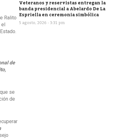
Veteranos y reservistas entregan la
banda presidencial a Abelardo De La
Espriella en ceremonia simbólica
e Ralito
5 agosto, 2026 - 3:31 pm
 el
 Estado.
onal de
to,
 que se
ción de
ecuperar
n
sejo