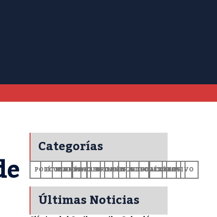
Categorías
de
POLÍTICA
ECONOMÍA
MUNDO
DEPORTES
SALUD
CIENCIA
OPINIÓN
GENERALES
TECNOLOGÍA
EDUCACIÓN
CULTURA
EXCLUSIVO
+CV
Últimas Noticias