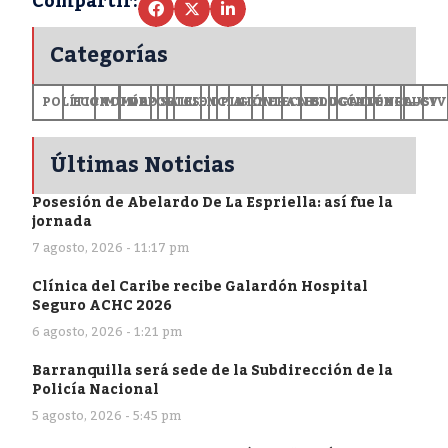
Compartir:
Categorías
POLÍTICA
ECONOMÍA
MUNDO
DEPORTES
SALUD
CIENCIA
OPINIÓN
GENERALES
TECNOLOGÍA
EDUCACIÓN
CULTURA
EXCLUSI
+CV
Últimas Noticias
Posesión de Abelardo De La Espriella: así fue la
jornada
7 agosto, 2026 - 11:17 pm
Clínica del Caribe recibe Galardón Hospital
Seguro ACHC 2026
6 agosto, 2026 - 1:21 pm
Barranquilla será sede de la Subdirección de la
Policía Nacional
5 agosto, 2026 - 5:45 pm