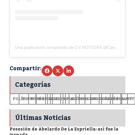
Una publicación compartida de CV NOTICIAS @CanalTelecaribe (@cvnoticiastv)
Compartir:
Categorías
POLÍTICA
ECONOMÍA
MUNDO
DEPORTES
SALUD
CIENCIA
OPINIÓN
GENERALES
TECNOLOGÍA
EDUCACIÓN
CULTURA
EXCLUSI
+CV
Últimas Noticias
Posesión de Abelardo De La Espriella: así fue la
jornada