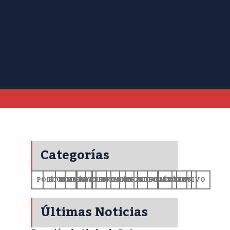
Categorías
POLÍTICA
ECONOMÍA
MUNDO
DEPORTES
SALUD
CIENCIA
OPINIÓN
GENERALES
TECNOLOGÍA
EDUCACIÓN
CULTURA
EXCLUSIVO
+CV
Últimas Noticias