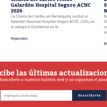
Galardón Hospital Seguro ACHC
S
2026
N
La Clínica del Caribe, en Barranquilla, recibió el
B
Galardón Nacional Hospital Seguro ACHC 2026, en
S
la categoría Excelencia en la...
c
a
Regionales
A
cibe las últimas actualizacio
Suscríbete a nuestro boletín web y no síguenos el pas