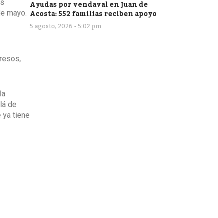
os
Ayudas por vendaval en Juan de
Acosta: 552 familias reciben apoyo
de mayo.
5 agosto, 2026 - 5:02 pm
gresos,
la
lá de
 ya tiene