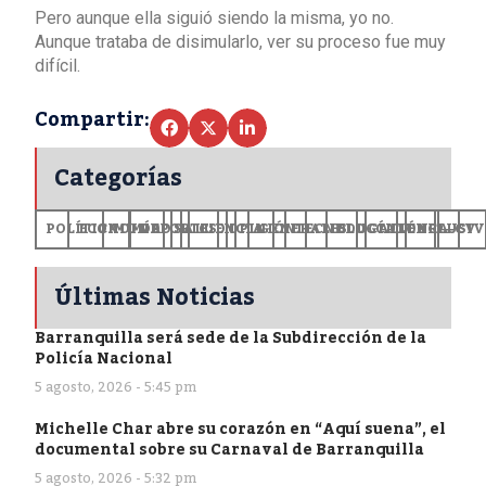
Pero aunque ella siguió siendo la misma, yo no.
Aunque trataba de disimularlo, ver su proceso fue muy
difícil.
Compartir:
Categorías
POLÍTICA
ECONOMÍA
MUNDO
DEPORTES
SALUD
CIENCIA
OPINIÓN
GENERALES
TECNOLOGÍA
EDUCACIÓN
CULTURA
EXCLUSI
+CV
Últimas Noticias
Barranquilla será sede de la Subdirección de la
Policía Nacional
5 agosto, 2026 - 5:45 pm
Michelle Char abre su corazón en “Aquí suena”, el
documental sobre su Carnaval de Barranquilla
5 agosto, 2026 - 5:32 pm