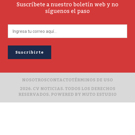
Suscríbete a nuestro boletín web y no
síguenos el paso
NOSOTROS
CONTACTO
TÉRMINOS DE USO
2026. CV NOTICIAS. TODOS LOS DERECHOS
RESERVADOS. POWERED BY
MUTO ESTUDIO