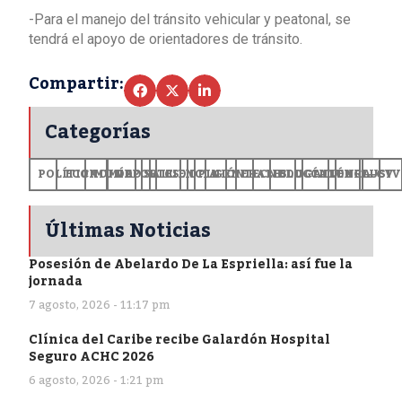
-Para el manejo del tránsito vehicular y peatonal, se
tendrá el apoyo de orientadores de tránsito.
Compartir:
Categorías
POLÍTICA
ECONOMÍA
MUNDO
DEPORTES
SALUD
CIENCIA
OPINIÓN
GENERALES
TECNOLOGÍA
EDUCACIÓN
CULTURA
EXCLUSI
+CV
Últimas Noticias
Posesión de Abelardo De La Espriella: así fue la
jornada
7 agosto, 2026 - 11:17 pm
Clínica del Caribe recibe Galardón Hospital
Seguro ACHC 2026
6 agosto, 2026 - 1:21 pm