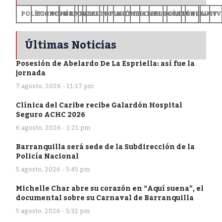
POLÍTICA
ECONOMÍA
MUNDO
DEPORTES
SALUD
CIENCIA
OPINIÓN
GENERALES
TECNOLOGÍA
EDUCACIÓN
CULTURA
EXCLUSI
+CV
Últimas Noticias
Posesión de Abelardo De La Espriella: así fue la
jornada
7 agosto, 2026 - 11:17 pm
Clínica del Caribe recibe Galardón Hospital
Seguro ACHC 2026
6 agosto, 2026 - 1:21 pm
Barranquilla será sede de la Subdirección de la
Policía Nacional
5 agosto, 2026 - 5:45 pm
Michelle Char abre su corazón en “Aquí suena”, el
documental sobre su Carnaval de Barranquilla
5 agosto, 2026 - 5:32 pm