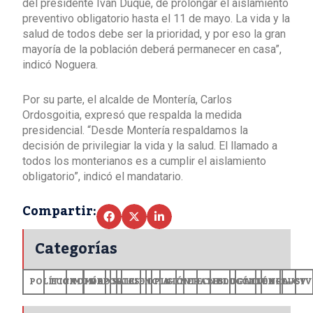
del presidente Iván Duque, de prolongar el aislamiento
preventivo obligatorio hasta el 11 de mayo. La vida y la
salud de todos debe ser la prioridad, y por eso la gran
mayoría de la población deberá permanecer en casa”,
indicó Noguera.
Por su parte, el alcalde de Montería, Carlos
Ordosgoitia, expresó que respalda la medida
presidencial. “Desde Montería respaldamos la
decisión de privilegiar la vida y la salud. El llamado a
todos los monterianos es a cumplir el aislamiento
obligatorio”, indicó el mandatario.
Compartir:
Categorías
POLÍTICA
ECONOMÍA
MUNDO
DEPORTES
SALUD
CIENCIA
OPINIÓN
GENERALES
TECNOLOGÍA
EDUCACIÓN
CULTURA
EXCLUSI
+CV