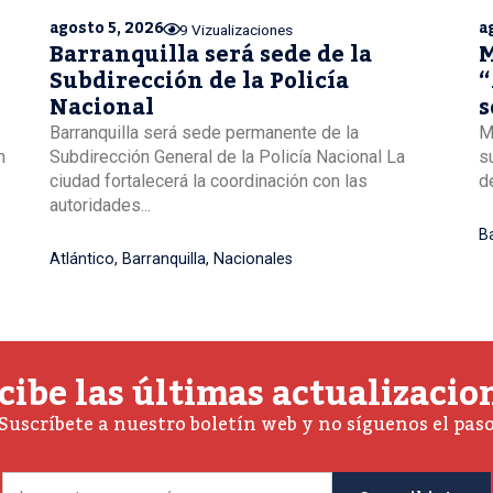
agosto 5, 2026
a
9 Vizualizaciones
Barranquilla será sede de la
M
Subdirección de la Policía
“
Nacional
s
B
Barranquilla será sede permanente de la
M
n
Subdirección General de la Policía Nacional La
s
ciudad fortalecerá la coordinación con las
de
autoridades...
Ba
Atlántico
,
Barranquilla
,
Nacionales
cibe las últimas actualizacio
Suscríbete a nuestro boletín web y no síguenos el pas