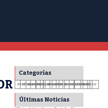
Categorías
OR
POLÍTICA
ECONOMÍA
MUNDO
DEPORTES
SALUD
CIENCIA
OPINIÓN
GENERALES
TECNOLOGÍA
EDUCACIÓN
CULTURA
EXCLUSIVO
+CV
Últimas Noticias