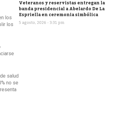
Veteranos y reservistas entregan la
banda presidencial a Abelardo De La
Espriella en ceremonia simbólica
en los
5 agosto, 2026 - 3:31 pm
lir los
o
nciarse
 de salud
70% no se
presenta