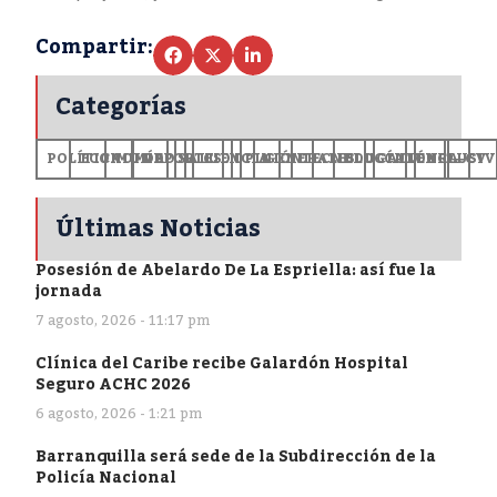
Compartir:
Categorías
POLÍTICA
ECONOMÍA
MUNDO
DEPORTES
SALUD
CIENCIA
OPINIÓN
GENERALES
TECNOLOGÍA
EDUCACIÓN
CULTURA
EXCLUSI
+CV
Últimas Noticias
Posesión de Abelardo De La Espriella: así fue la
jornada
7 agosto, 2026 - 11:17 pm
Clínica del Caribe recibe Galardón Hospital
Seguro ACHC 2026
6 agosto, 2026 - 1:21 pm
Barranquilla será sede de la Subdirección de la
Policía Nacional