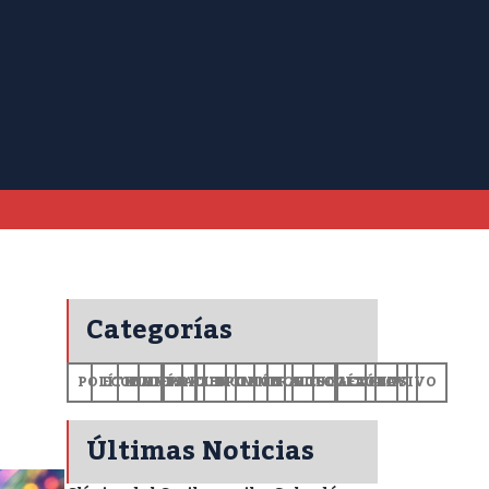
Categorías
POLÍTICA
ECONOMÍA
MUNDO
DEPORTES
SALUD
CIENCIA
OPINIÓN
GENERALES
TECNOLOGÍA
EDUCACIÓN
CULTURA
EXCLUSIVO
+CV
Últimas Noticias