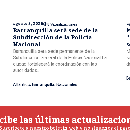
agosto 5, 2026
a
8 Vizualizaciones
Barranquilla será sede de la
M
Subdirección de la Policía
“
Nacional
s
B
Barranquilla será sede permanente de la
M
n
Subdirección General de la Policía Nacional La
s
ciudad fortalecerá la coordinación con las
de
autoridades...
Ba
Atlántico
,
Barranquilla
,
Nacionales
cibe las últimas actualizacio
Suscríbete a nuestro boletín web y no síguenos el pas