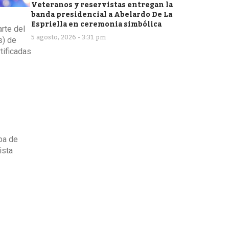
Veteranos y reservistas entregan la
banda presidencial a Abelardo De La
Espriella en ceremonia simbólica
arte del
5 agosto, 2026 - 3:31 pm
s) de
tificadas
ba de
ista